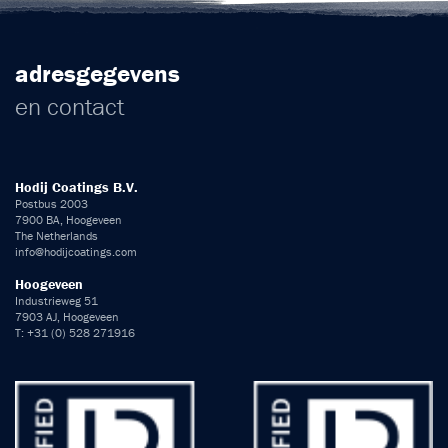
adresgegevens
en contact
Hodij Coatings B.V.
Postbus 2003
7900 BA, Hoogeveen
The Netherlands
info@hodijcoatings.com
Hoogeveen
Industrieweg 51
7903 AJ, Hoogeveen
T: +31 (0) 528 271916