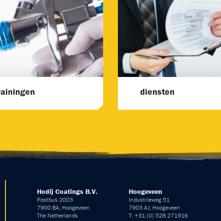
rainingen
diensten
Hodij Coatings B.V.
Hoogeveen
Postbus 2003
Industrieweg 51
7900 BA, Hoogeveen
7903 AJ, Hoogeveen
The Netherlands
T: +31 (0) 528 271916