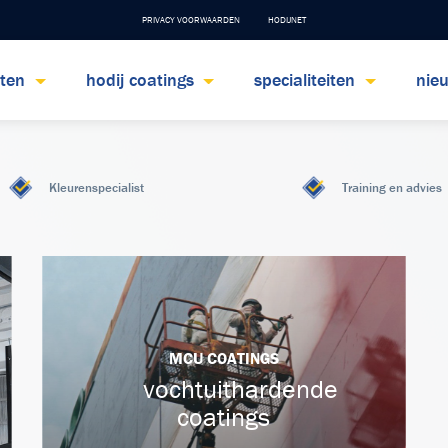
PRIVACY VOORWAARDEN
HODIJNET
cten
hodij coatings
specialiteiten
nie
Kleurenspecialist
Training en advies
MCU COATINGS
vochtuithardende
coatings