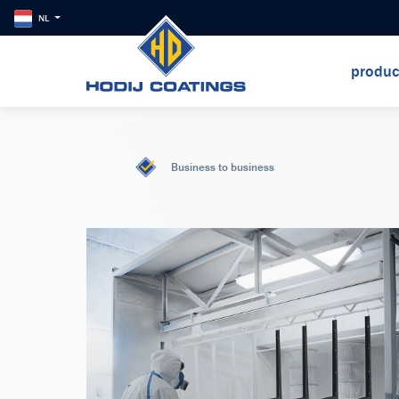
NL
produ
Business to business